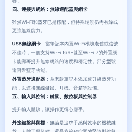
器’。
四、連接與網絡：無線適配器與網卡
雖然Wi-Fi和藍牙已是標配，但特殊場景仍需有線或
更強無線能力。
USB無線網卡
：當筆記本內置Wi-Fi模塊老舊或信號
不佳時，一個支持Wi-Fi 6/6E甚至Wi-Fi 7的外置網
卡能顯著提升無線網絡的速度和穩定性。部分型號
還附帶藍牙功能。
外置藍牙適配器
：為老款筆記本添加或升級藍牙功
能，以連接無線鍵鼠、耳機、音箱等設備。
五、輸入與控制：鍵鼠、數位板與控制器
提升輸入體驗，讓操作更得心應手。
外接鍵盤與鼠標
：無論是追求手感與效率的機械鍵
盤、人體工學鼠標，還是為節省空間的緊湊型鍵鼠