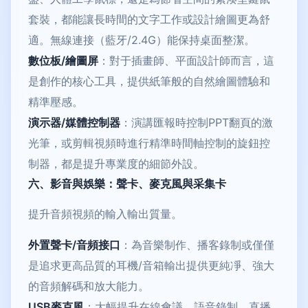
套裝，都能讓長時間的文字工作或設計繪圖更為舒
適。無線連接（藍牙/2.4G）能保持桌面整潔。
數位板/繪圖屏
：對于插畫師、平面設計師而言，這
是創作的核心工具，提供紙筆般的自然繪圖體驗和
精準壓感。
演示器/媒體控制器
：演講匯報時控制PPT翻頁的激
光筆，或剪輯視頻時進行精準時間軸控制的旋鈕控
制器，都是提升專業度的細節外設。
六、影音與娛樂：聲卡、麥克風與采集卡
提升音頻視頻的輸入輸出質量。
外置聲卡/音頻接口
：為音樂制作、播客錄制或僅僅
是追求更高品質的耳機/音箱輸出提供更純凈、強大
的音頻解碼和放大能力。
USB麥克風
：大幅提升在線會議、語音錄制、直播