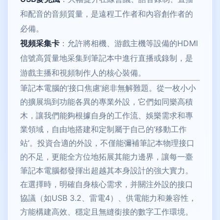
和配音的音頻質量，是遠程工作者和內容創作者的
必備。
視頻采集卡
：允許將相機、游戲主機等設備的HDMI
信號高質量地采集到筆記本中進行直播或錄制，是
游戲主播和視頻制作人的核心裝備。
筆記本電腦的‘接口焦慮’絕非無解難題。從一枚小小
的擴展塢到功能各異的專業外設，它們如同樂高積
木，讓我們能夠根據自身的工作流、娛樂需求和專
業領域，自由地搭建和定制屬于自己的‘移動工作
站’。投資合適的外設，不僅能彌補筆記本物理接口
的不足，更能全方位地拓展其能力邊界，讓每一臺
筆記本電腦都發揮出超越其本身設計的強大實力。
在選擇時，明確自身核心需求，并關注外設的接口
協議（如USB 3.2、雷電4）、供電能力和兼容性，
方能構建高效、穩定且無縫銜接的數字工作環境。