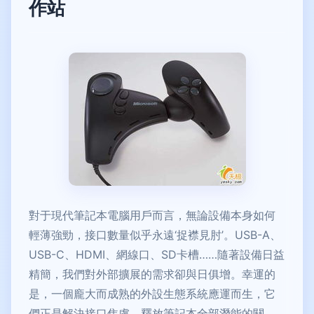
作站
對于現代筆記本電腦用戶而言，無論設備本身如何
輕薄強勁，接口數量似乎永遠‘捉襟見肘’。USB-A、
USB-C、HDMI、網線口、SD卡槽……隨著設備日益
精簡，我們對外部擴展的需求卻與日俱增。幸運的
是，一個龐大而成熟的外設生態系統應運而生，它
們正是解決接口焦慮、釋放筆記本全部潛能的關