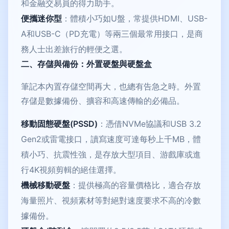
和金融交易員的得力助手。
便攜迷你型
：體積小巧如U盤，常提供HDMI、USB-
A和USB-C（PD充電）等兩三個最常用接口，是商
務人士出差旅行的輕便之選。
二、存儲與備份：外置硬盤與硬盤盒
筆記本內置存儲空間再大，也總有告急之時。外置
存儲是數據備份、擴容和高速傳輸的必備品。
移動固態硬盤(PSSD)
：憑借NVMe協議和USB 3.2
Gen2或雷電接口，讀寫速度可達每秒上千MB，體
積小巧、抗震性強，是存放大型項目、游戲庫或進
行4K視頻剪輯的絕佳選擇。
機械移動硬盤
：提供極高的容量價格比，適合存放
海量照片、視頻素材等對絕對速度要求不高的冷數
據備份。