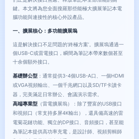
鍵。本文將為您全面搜羅那些能極大擴展筆記本電
腦功能與連接性的核心外設產品。
一、擴展核心：多功能擴展塢
這是解決接口不足問題的‘終極方案’。擴展塢通過一
個USB-C或雷電接口，瞬間為筆記本帶來數個甚至
十余個額外接口。
基礎辦公型
：通常提供3-4個USB-A口、一個HDMI
或VGA視頻輸出、一個千兆網口以及SD/TF卡讀卡
器，完美滿足日常辦公、會議演示需求。
高端專業型
（雷電擴展塢）：除了豐富的USB接口
和視頻口（常支持多屏4K輸出），還具備高速的雷
電菊花鏈功能、獨立的DP接口、音頻接口，甚至能
為筆記本提供高功率充電，是設計師、視頻剪輯師